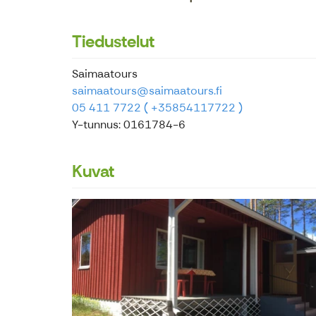
Tiedustelut
Saimaatours
saimaatours@saimaatours.fi
05 411 7722 ( +35854117722 )
Y-tunnus: 0161784-6
Kuvat