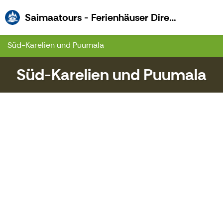
S
Saimaatours - Ferienhäuser Direkt Am See
Süd-Karelien und Puumala
Süd-Karelien und Puumala