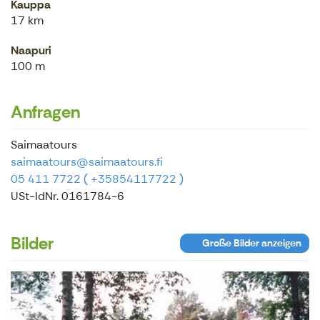
Kauppa
17 km
Naapuri
100 m
Anfragen
Saimaatours
saimaatours@saimaatours.fi
05 411 7722 ( +35854117722 )
USt-IdNr. 0161784-6
Bilder
Große Bilder anzeigen