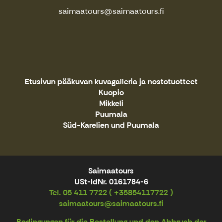
saimaatours@saimaatours.fi
Etusivun pääkuvan kuvagalleria ja nostotuotteet
Kuopio
Mikkeli
Puumala
Süd-Karelien und Puumala
Saimaatours
USt-IdNr. 0161784-6
Tel. 05 411 7722 ( +35854117722 )
saimaatours@saimaatours.fi
Bedingungen für die Bestellung und den Abbruch der