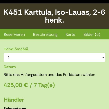
K451 Karttula, Iso-Lauas, 2-6
henk.
K451 Karttula, Iso-Lauas, 2-6 henk.
Reservieren
Beschreibung
Karte
Bilder (6)
Henkilömäärä
Datum
Bitte das Anfangsdatum und das Enddatum wählen
425,00 € / 7 Tag(e)
Händler
Saimaatours