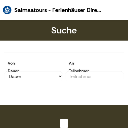
S
Saimaatours - Ferienhäuser Direkt Am See
Suche
Von
An
Dauer
Teilnehmer
Laden...